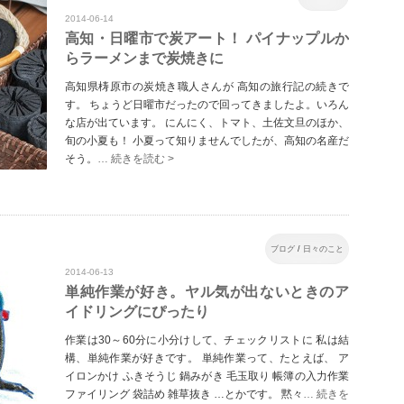
2014-06-14
高知・日曜市で炭アート！ パイナップルか
らラーメンまで炭焼きに
高知県梼原市の炭焼き職人さんが 高知の旅行記の続きで
す。 ちょうど日曜市だったので回ってきましたよ。いろん
な店が出ています。 にんにく、トマト、土佐文旦のほか、
旬の小夏も！ 小夏って知りませんでしたが、高知の名産だ
そう。
… 続きを読む >
ブログ
/
日々のこと
2014-06-13
単純作業が好き。ヤル気が出ないときのア
イドリングにぴったり
作業は30～60分に小分けして、チェックリストに 私は結
構、単純作業が好きです。 単純作業って、たとえば、 ア
イロンかけ ふきそうじ 鍋みがき 毛玉取り 帳簿の入力作業
ファイリング 袋詰め 雑草抜き …とかです。 黙々
… 続きを