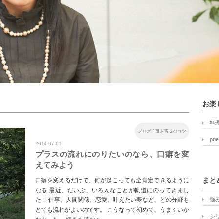
お楽
料
ブログ
/
引き寄せのコツ
poe
2014-07-01
プラスの流れにのりたいのなら、口癖を変
えてみよう
口癖を変えるだけで、何が起こっても全肯定できるように
まと
なる 最近、だいぶ、いろんなことが軌道にのってきまし
た！ 仕事、人間関係、恋愛、叶えたい夢など、どの分野も
強
とても流れがよいのです。 こうなって初めて、うまくいか
シ