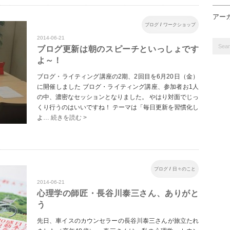
アー
ブログ
/
ワークショップ
2014-06-21
ブログ更新は朝のスピーチといっしょです
よ～！
ブログ・ライティング講座の2期、2回目を6月20日（金）
に開催しました ブログ・ライティング講座、参加者お1人
の中、濃密なセッションとなりました。 やはり対面でじっ
くり行うのはいいですね！ テーマは「毎日更新を習慣化し
よ
… 続きを読む >
ブログ
/
日々のこと
2014-06-21
心理学の師匠・長谷川泰三さん、ありがと
う
先日、車イスのカウンセラーの長谷川泰三さんが旅立たれ