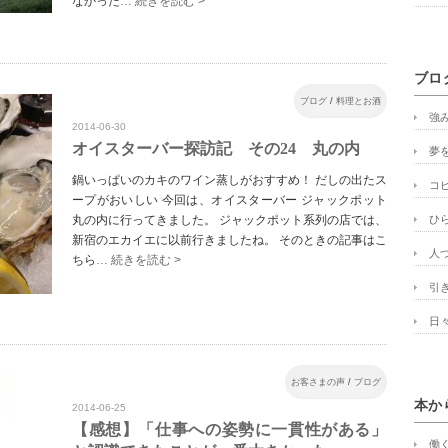
なかった
… 続きを読む >
ブロ
ブログ
/
料理とお酒
強
2014-06-30
オイスターバー探訪記 その24 丸の内
夢
鍋いっぱいのカキのワイン蒸しがおすすめ！ だしの出たス
コ
ープがおいしい 今回は、オイスターバー ジャックポット
丸の内に行ってきました。 ジャックポット系列の店では、
ひ
新宿のエカイエに以前行きましたね。 そのときの記事はこ
人
ちら
… 続きを読む >
引
日
お客さまの声
/
ブログ
本か
2014-06-25
【感想】「仕事への姿勢に一貫性がある」
働