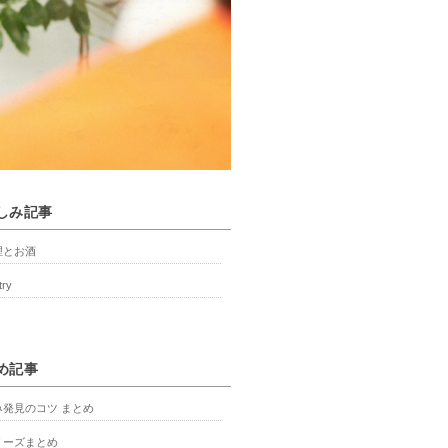
しみ記事
理とお酒
try
め記事
み発見のコツ まとめ
リーズまとめ