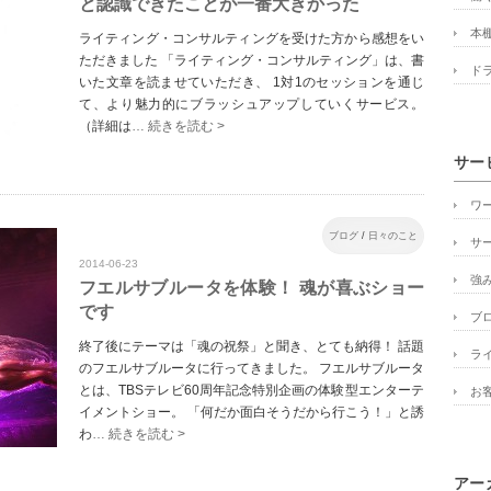
と認識できたことが一番大きかった
本
ライティング・コンサルティングを受けた方から感想をい
ただきました 「ライティング・コンサルティング」は、書
ド
いた文章を読ませていただき、 1対1のセッションを通じ
て、より魅力的にブラッシュアップしていくサービス。
（詳細は
… 続きを読む >
サー
ワ
ブログ
/
日々のこと
サ
2014-06-23
強
フエルサブルータを体験！ 魂が喜ぶショー
です
ブ
終了後にテーマは「魂の祝祭」と聞き、とても納得！ 話題
ラ
のフエルサブルータに行ってきました。 フエルサブルータ
とは、TBSテレビ60周年記念特別企画の体験型エンターテ
お
イメントショー。 「何だか面白そうだから行こう！」と誘
わ
… 続きを読む >
アー