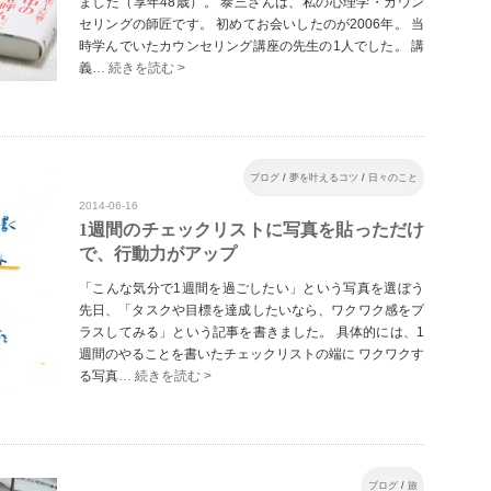
ました（享年48歳）。 泰三さんは、私の心理学・カウン
セリングの師匠です。 初めてお会いしたのが2006年。 当
時学んでいたカウンセリング講座の先生の1人でした。 講
義
… 続きを読む >
ブログ
/
夢を叶えるコツ
/
日々のこと
2014-06-16
1週間のチェックリストに写真を貼っただけ
で、行動力がアップ
「こんな気分で1週間を過ごしたい」という写真を選ぼう
先日、「タスクや目標を達成したいなら、ワクワク感をプ
ラスしてみる」という記事を書きました。 具体的には、1
週間のやることを書いたチェックリストの端に ワクワクす
る写真
… 続きを読む >
ブログ
/
旅