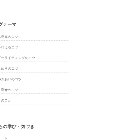
グテーマ
み発見のコツ
を叶えるコツ
ピーライティングのコツ
らめきのコツ
づきあいのコツ
き寄せのコツ
々のこと
らの学び・気づき
くこと