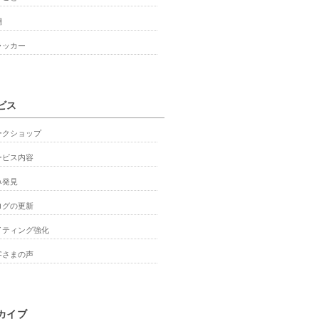
棚
ラッカー
ビス
ークショップ
ービス内容
み発見
ログの更新
イティング強化
客さまの声
カイブ