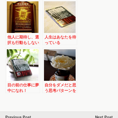
他人に期待し、選
人生はあなたを待
択も行動もしない
っている
自分に気づく
―『WAY OUT』
を観て
目の前の仕事に夢
自分をダメだと思
中になれ！
う思考パターンを
外す
Previous Post
Next Post