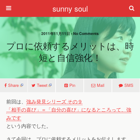
sunny soul
2011年11月11日 • No Comments
プロに依頼するメリットは、時
短と自信強化！
Share
Tweet
Pin
Mail
SMS
前回は、
強み発見シリーズ その９
「相手の喜び」＝「自分の喜び」になるところって、強
みです
という内容でした。
さて今回は、プロに依頼するメリットをお伝えします。