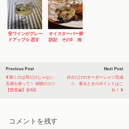
安ワインがグレー
オイスターバー探
ドアップ☆ 恋す
訪記 その5 池
る秋の夕空サング
袋
リア
Previous Post
Next Post
聴くのは耳だけじゃない、
自分だけのオーダーシャツ完成
五感を使って！ 傾聴のコツ
☆ 着るときのポイントはこ
【態度編】全5回
れ！
コメントを残す