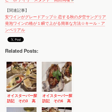
【関連記事】
安ワインがグレードアップ☆ 恋する秋の夕空サングリア
発泡ワインの格が１瞬で上がる簡単な方法☆キール・ア
ンペリアル
Related Posts:
オイスターバー探
オイスターバー探
訪記 その3 高
訪記 その6 高
田馬場
田馬場