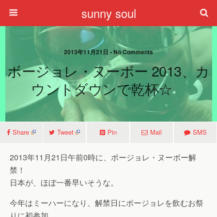
sunny soul
2013年11月21日 • No Comments
ボージョレ・ヌーボー 2013、カ
ウントダウンで乾杯☆
Share
Tweet
Pin
Mail
SMS
2013年11月21日午前0時に、ボージョレ・ヌーボー解
禁！
日本が、ほぼ一番早いそうな。
今年はミーハーになり、解禁日にボージョレを飲むお祭
りに初参加。