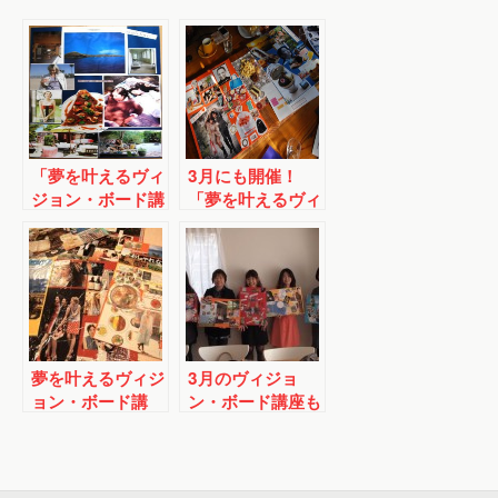
「夢を叶えるヴィ
3月にも開催！
ジョン・ボード講
「夢を叶えるヴィ
座☆ラブレターつ
ジョン・ボード講
き」2/16に開
座☆ラブレターつ
催！
き」残席１です
夢を叶えるヴィジ
3月のヴィジョ
ョン・ボード講
ン・ボード講座も
座、好評でした☆
ワイワイと盛り上
がりました～☆