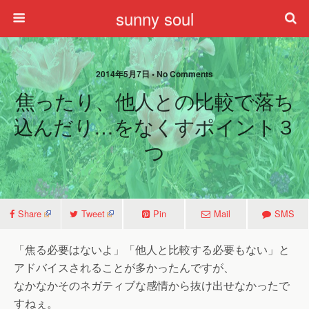
sunny soul
2014年5月7日 • No Comments
焦ったり、他人との比較で落ち
込んだり…をなくすポイント３
つ
Share
Tweet
Pin
Mail
SMS
「焦る必要はないよ」「他人と比較する必要もない」と
アドバイスされることが多かったんですが、
なかなかそのネガティブな感情から抜け出せなかったで
すねぇ。