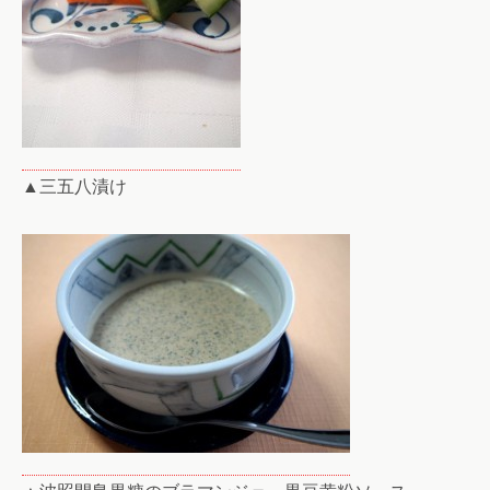
▲三五八漬け