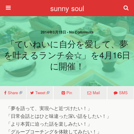
sunny soul
2014年3月18日 • No Comments
「ていねいに自分を愛して、夢
を叶えるランチ会☆」を4月16日
に開催！
Share
Tweet
Pin
Mail
SMS
「夢を語って、実現へと近づけたい！」
「日常会話とはひと味違った深い話をしたい！」
「より本質に迫った話を楽しみたい！」
「グループコーチングを体験してみたい！」