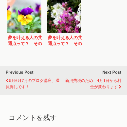
た
た！
夢を叶える人の共
夢を叶える人の共
通点って？ その
通点って？ その
２・自分のことが
３・夢を誰かに話
分かっている
してみる
Previous Post
Next Post
5月6月7月のブログ講座、満
新消費税のため、4月1日から料
員御礼です！
金が変わります
コメントを残す