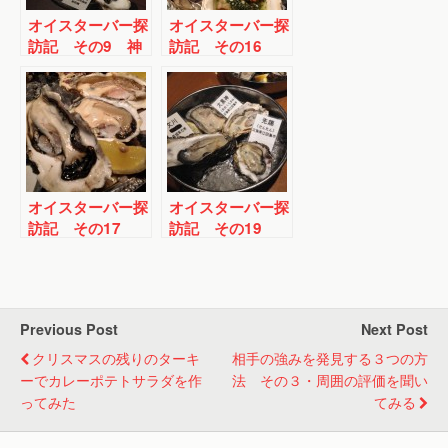
オイスターバー探
オイスターバー探
訪記 その9 神
訪記 その16
楽坂
新宿三丁目
オイスターバー探
オイスターバー探
訪記 その17
訪記 その19
五反田
五反田
Previous Post
Next Post
クリスマスの残りのターキ
相手の強みを発見する３つの方
ーでカレーポテトサラダを作
法 その３・周囲の評価を聞い
ってみた
てみる