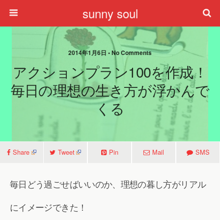
sunny soul
2014年1月6日 • No Comments
アクションプラン100を作成！
毎日の理想の生き方が浮かんで
くる
Share
Tweet
Pin
Mail
SMS
毎日どう過ごせばいいのか、理想の暮し方がリアル
にイメージできた！