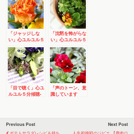
「ジャッジしな
「沈黙を怖がらな
い」心ユルユル５
い」心ユルユル５
分傾聴-基本編３
分傾聴-基本編４
「目で聴く」心ユ
「声のトーン、意
ルユル５分傾聴-
識しています
態度編１
か？」心ユルユル
５分傾聴-態度編
４
Previous Post
Next Post
ポテトサラダレシピ＆持ち
人生初挑戦のジビエ 【鹿肉ロ