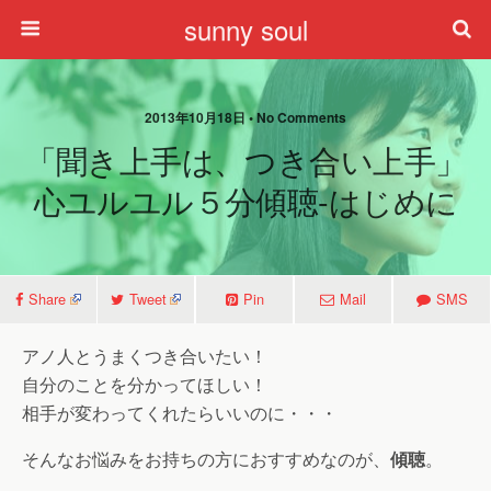
sunny soul
2013年10月18日 • No Comments
「聞き上手は、つき合い上手」
心ユルユル５分傾聴-はじめに
Share
Tweet
Pin
Mail
SMS
アノ人とうまくつき合いたい！
自分のことを分かってほしい！
相手が変わってくれたらいいのに・・・
そんなお悩みをお持ちの方におすすめなのが、
傾聴
。